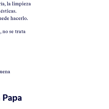
a, la limpieza
ésticas.
uede hacerlo.
 no se trata
buena
n Papa