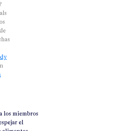
?
als
os
de
chas
idy
n
h
a los miembros
spejar el