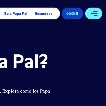
Be a Papa Pal
Resources
LOG IN
Open 
a Pal?
. Explora cómo los Papa